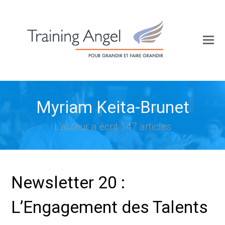
O
Mo
M
Myriam Keita-Brunet
L'auteur a écrit 147 articles
Newsletter 20 :
L’Engagement des Talents