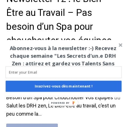
Être au Travail – Pas
besoin d’un Spa pour
chouchouter vos équipes
Abonnez-vous à la newsletter :-) Recevez
🧘‍♀️
chaque semaine "Les Secrets d’un.e DRH
Zen : attirez et gardez vos Talents Sans
10 février 2025
Myriam Keita-Brunet
Sign up today and be the first to get notified on new updates.
Stress"
Autres
0 commentaire
Inscrivez-vous dès maintenant !
Newsletter 12 : Le Bien-Être au Travail – Pas
Besoin d’un Spa pour Chouchouter Vos Équipes 🧘‍♀️
POWERED BY
Salut les DRH zen, Le bien-être au travail, c’est un
peu comme la…