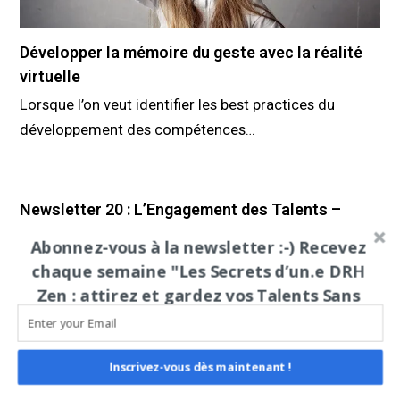
Développer la mémoire du geste avec la réalité
virtuelle
Lorsque l’on veut identifier les best practices du
développement des compétences…
Newsletter 20 : L’Engagement des Talents –
Comment Créer des Super-Héros en Entreprise
Abonnez-vous à la newsletter :-) Recevez
(Sans Cape, Promis) 🦸‍♂️
chaque semaine "Les Secrets d’un.e DRH
Newsletter 20 : L’Engagement des Talents – Comment
Zen : attirez et gardez vos Talents Sans
Créer des Super-Héros…
Sign up today and be the first to get notified on new updates.
Stress"
Les 5 briques pour lancer votre
Inscrivez-vous dès maintenant !