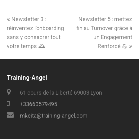
previous
next
Newsletter 3 :
Newsletter 5 : mettez
post:
post:
réinventez l’onboarding
fin au Turnover grâce à
sans y consacrer tout
un Engagement
votre temps 🕰️
Renforcé 💪
Training-Angel
61 cours de la Liberté 69003 Lyon
+33660579495
mkeita@training-angel.com